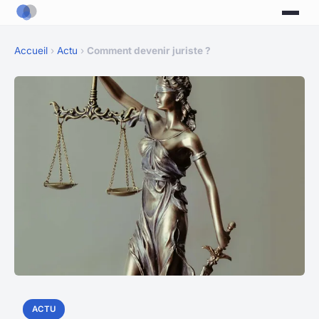
Accueil
›
Actu
›
Comment devenir juriste ?
ACTU