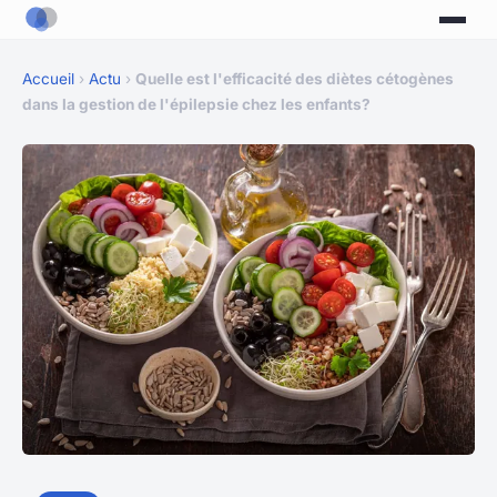
Accueil
›
Actu
›
Quelle est l'efficacité des diètes cétogènes
dans la gestion de l'épilepsie chez les enfants?