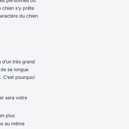
 des personnes ou
 chien s’y prête
caractère du chien
n d’un très grand
n de sa longue
r. C’est pourquoi
er sera votre
en plus
 pas au même