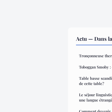
Actu — Dans l
Tronçonneuse therm
Toboggan Smoby : o
Table basse scandi
de cette table?
Le séjour linguist
une langue étrang
Comment devenir i