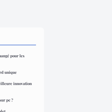
hangé pour les
ord unique
illeure innovation
sur pc ?
plet