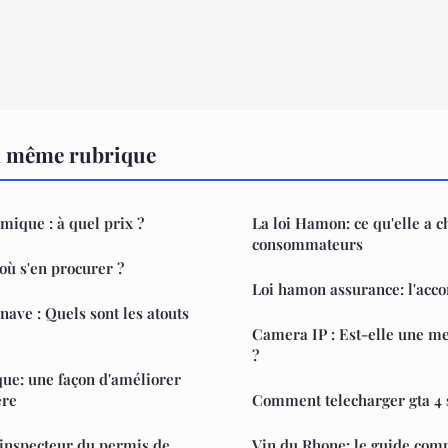
a même rubrique
ique : à quel prix ?
La loi Hamon: ce qu'elle a c
consommateurs
ù s'en procurer ?
Loi hamon assurance: l'acc
nave : Quels sont les atouts
Camera IP : Est-elle une me
?
ique: une façon d'améliorer
ère
Comment telecharger gta 4 
nspecteur du permis de
Vin du Rhone: le guide com