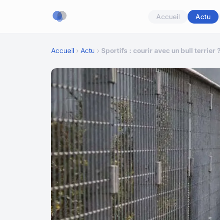
Accueil
Actu
Accueil
›
Actu
›
Sportifs : courir avec un bull terrier 