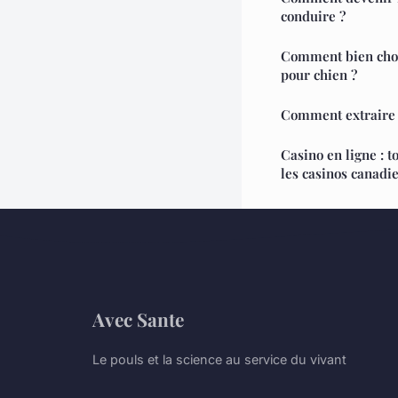
conduire ?
Comment bien chois
pour chien ?
Comment extraire 
Casino en ligne : to
les casinos canadi
Avec Sante
Le pouls et la science au service du vivant