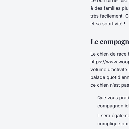
Le bull terrier es
à des familles pl
très facilement. C
et sa sportivité !
Le compagno
Le chien de race b
https://www.woope
volume d’activité 
balade quotidienne
ce chien n’est pas
Que vous pratiq
compagnon idé
Il sera égalem
compliqué pour