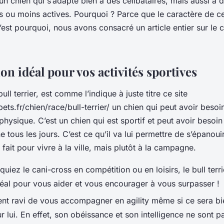
t un chien qui s’adapte bien à des célibataires, mais aussi à
us ou moins actives. Pourquoi ? Parce que le caractère de ce
’est pourquoi, nous avons consacré un article entier sur le 
n idéal pour vos activités sportives
ull terrier, est comme l’indique à juste titre ce site
ts.fr/chien/race/bull-terrier/ un chien qui peut avoir besoi
physique. C’est un chien qui est sportif et peut avoir besoi
 tous les jours. C’est ce qu’il va lui permettre de s’épanoui
 fait pour vivre à la ville, mais plutôt à la campagne.
uiez le cani-cross en compétition ou en loisirs, le bull terri
al pour vous aider et vous encourager à vous surpasser !
ent ravi de vous accompagner en agility même si ce sera bi
 lui. En effet, son obéissance et son intelligence ne sont