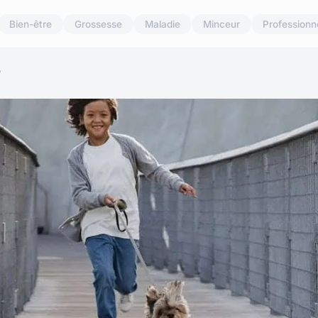
Bien-être
Grossesse
Maladie
Minceur
Professionn
?