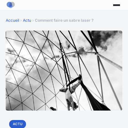
Accueil
›
Actu
›
Comment faire un sabre laser ?
ACTU