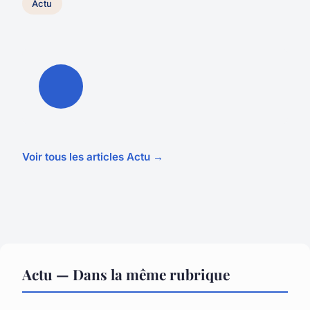
Actu
Voir tous les articles Actu →
Actu — Dans la même rubrique