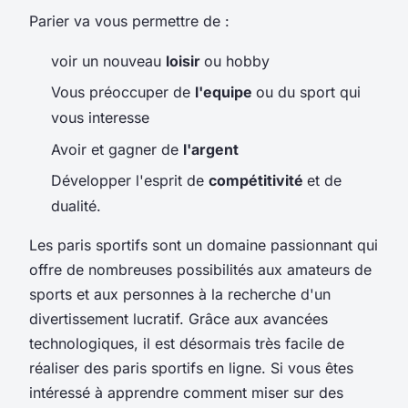
Parier va vous permettre de :
voir un nouveau
loisir
ou hobby
Vous préoccuper de
l'equipe
ou du sport qui
vous interesse
Avoir et gagner de
l'argent
Développer l'esprit de
compétitivité
et de
dualité.
Les paris sportifs sont un domaine passionnant qui
offre de nombreuses possibilités aux amateurs de
sports et aux personnes à la recherche d'un
divertissement lucratif. Grâce aux avancées
technologiques, il est désormais très facile de
réaliser des paris sportifs en ligne. Si vous êtes
intéressé à apprendre comment miser sur des