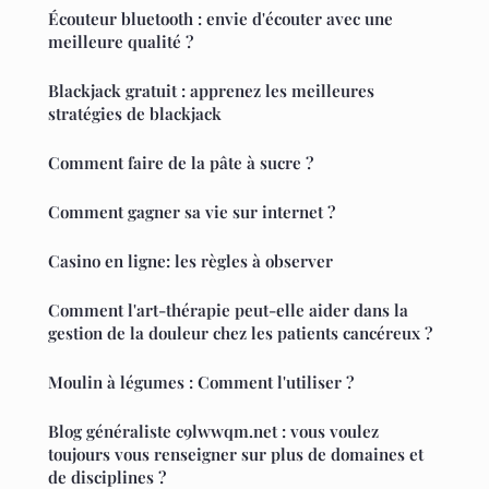
Écouteur bluetooth : envie d'écouter avec une
meilleure qualité ?
Blackjack gratuit : apprenez les meilleures
stratégies de blackjack
Comment faire de la pâte à sucre ?
Comment gagner sa vie sur internet ?
Casino en ligne: les règles à observer
Comment l'art-thérapie peut-elle aider dans la
gestion de la douleur chez les patients cancéreux ?
Moulin à légumes : Comment l'utiliser ?
Blog généraliste c9lwwqm.net : vous voulez
toujours vous renseigner sur plus de domaines et
de disciplines ?