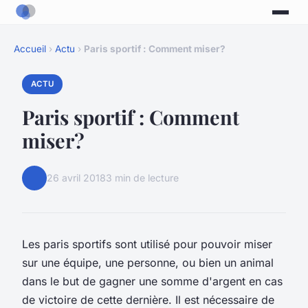
Accueil
›
Actu
›
Paris sportif : Comment miser?
ACTU
Paris sportif : Comment
miser?
26 avril 2018
3 min de lecture
Les paris sportifs sont utilisé pour pouvoir miser
sur une équipe, une personne, ou bien un animal
dans le but de gagner une somme d'argent en cas
de victoire de cette dernière. Il est nécessaire de