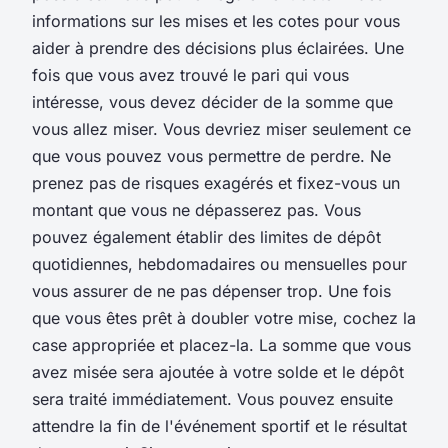
informations sur les mises et les cotes pour vous
aider à prendre des décisions plus éclairées. Une
fois que vous avez trouvé le pari qui vous
intéresse, vous devez décider de la somme que
vous allez miser. Vous devriez miser seulement ce
que vous pouvez vous permettre de perdre. Ne
prenez pas de risques exagérés et fixez-vous un
montant que vous ne dépasserez pas. Vous
pouvez également établir des limites de dépôt
quotidiennes, hebdomadaires ou mensuelles pour
vous assurer de ne pas dépenser trop. Une fois
que vous êtes prêt à doubler votre mise, cochez la
case appropriée et placez-la. La somme que vous
avez misée sera ajoutée à votre solde et le dépôt
sera traité immédiatement. Vous pouvez ensuite
attendre la fin de l'événement sportif et le résultat