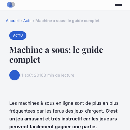
Accueil
›
Actu
›
Machine a sous: le guide complet
ACTU
Machine a sous: le guide
complet
11 août 2016
3 min de lecture
Les machines à sous en ligne sont de plus en plus
fréquentées par les férus des jeux d’argent.
C’est
un jeu amusant et très instructif car les joueurs
peuvent facilement gagner une partie.