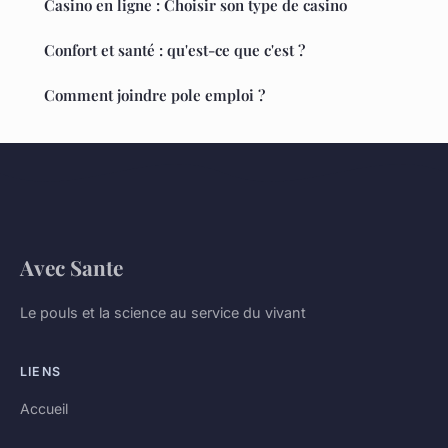
Casino en ligne : Choisir son type de casino
Confort et santé : qu'est-ce que c'est ?
Comment joindre pole emploi ?
Avec Sante
Le pouls et la science au service du vivant
LIENS
Accueil