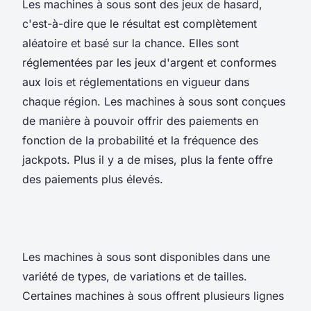
Les machines à sous sont des jeux de hasard,
c'est-à-dire que le résultat est complètement
aléatoire et basé sur la chance. Elles sont
réglementées par les jeux d'argent et conformes
aux lois et réglementations en vigueur dans
chaque région. Les machines à sous sont conçues
de manière à pouvoir offrir des paiements en
fonction de la probabilité et la fréquence des
jackpots. Plus il y a de mises, plus la fente offre
des paiements plus élevés.
Les machines à sous sont disponibles dans une
variété de types, de variations et de tailles.
Certaines machines à sous offrent plusieurs lignes