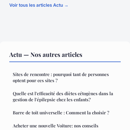
Voir tous les articles Actu →
Actu — Nos autres articles
Sites de rencontre : pourquoi tant de personnes
optent pour ces sites ?
Quelle est l'efficacité des diètes cétogènes dans la
gestion de l'épilepsie chez les enfants?
Barre de toit universelle : Comment la choisir ?
Acheter une nouvelle Voiture: nos conseils