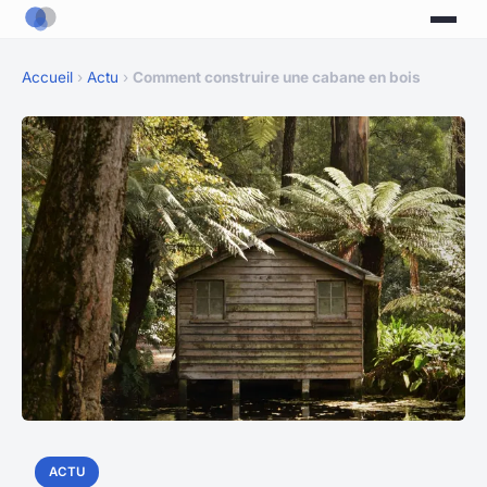
Accueil
›
Actu
›
Comment construire une cabane en bois
ACTU