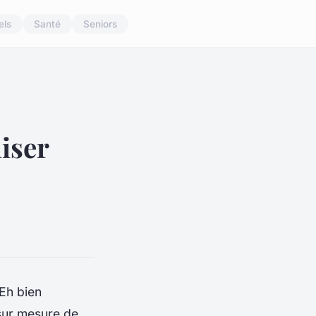
els
Santé
Seniors
iser
 Eh bien
sur mesure de