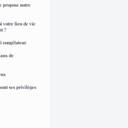
ue propose notre
 votre lieu de vie
nt ?
i congélateur
taux de
eux
sont ses privilèges