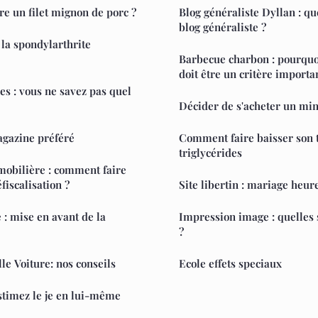
e un filet mignon de porc ?
Blog généraliste Dyllan : q
blog généraliste ?
 la spondylarthrite
Barbecue charbon : pourquoi
doit être un critère importa
es : vous ne savez pas quel
Décider de s'acheter un min
agazine préféré
Comment faire baisser son 
triglycérides
mobilière : comment faire
fiscalisation ?
Site libertin : mariage heur
: mise en avant de la
Impression image : quelles 
?
le Voiture: nos conseils
Ecole effets speciaux
estimez le je en lui-même