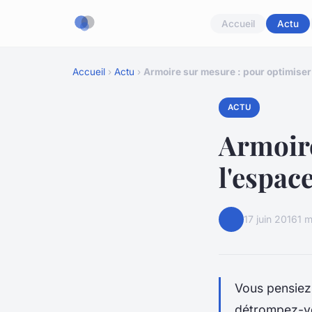
Accueil
Actu
Accueil
›
Actu
›
Armoire sur mesure : pour optimiser
ACTU
Armoire
l'espac
17 juin 2016
1 m
Vous pensiez 
détrompez-vo