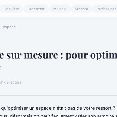
Bien-être
Grossesse
Maladie
Minceur
Professionn
 l'espace
 sur mesure : pour optim
e
in de lecture
qu'optimiser un espace n'était pas de votre ressort ?
us, désormais on peut facilement créer son armoire 