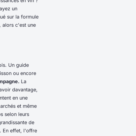
ssances en vin ?
ayez un
ué sur la formule
 alors c'est une
ois. Un guide
oisson ou encore
ampagne.
La
savoir davantage,
ntent en une
marchés et même
s selon leurs
grandissante de
 En effet, l'offre