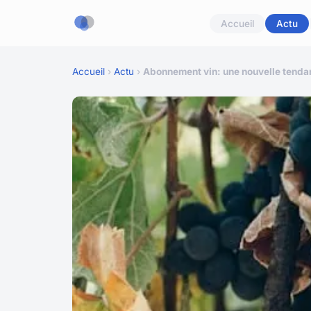
Accueil
Actu
Accueil
›
Actu
›
Abonnement vin: une nouvelle tenda