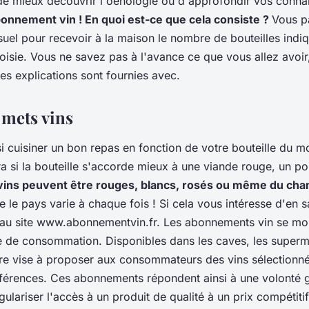
e mieux découvrir l'oenologie ou d'approfondir vos connai
onnement vin ! En quoi est-ce que cela consiste ?
Vous p
l pour recevoir à la maison le nombre de bouteilles indiq
isie. Vous ne savez pas à l'avance ce que vous allez avoir,
les explications sont fournies avec.
 mets vins
i cuisiner un bon repas en fonction de votre bouteille du m
ira si la bouteille s'accorde mieux à une viande rouge, un p
vins peuvent être rouges, blancs, rosés ou même du ch
 le pays varie à chaque fois ! Si cela vous intéresse d'en 
il au site www.abonnementvin.fr. Les abonnements vin se mo
e de consommation. Disponibles dans les caves, les super
ffre vise à proposer aux consommateurs des vins sélectionné
éférences. Ces abonnements répondent ainsi à une volonté 
gulariser l'accès à un produit de qualité à un prix compétitif.