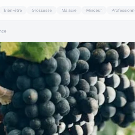
Bien-être
Grossesse
Maladie
Minceur
Professionn
nce