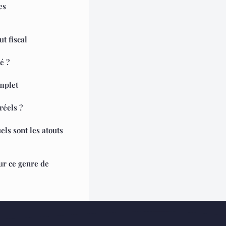
es
ut fiscal
é ?
omplet
réels ?
ls sont les atouts
sur ce genre de