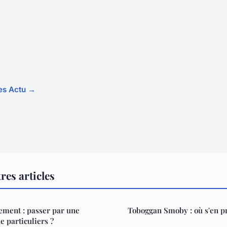
les Actu →
res articles
ement : passer par une
Toboggan Smoby : où s'en p
e particuliers ?