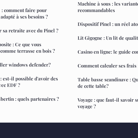
Machine à sous : les variant
 : comment faire pour
recommandables
adapté à ses besoins ?
Dispositif Pinel : un réel ato
r sa retraite avec du Pinel ?
Lit Gigogne : Un lit de qualit
osite : Ce que vous
r comme terrasse en bois ?
Casino en ligne: le guide c
ller windows defender?
Comment calculer ses frais 
 est-il possible d'avoir des
Table basse scandinave : Que
vec EDF ?
de cette table?
ibertin : quels partenaires ?
Voyage : que faut-il savoir 
voyage ?