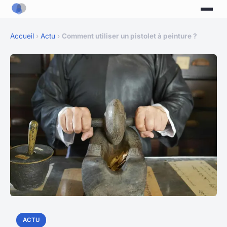
Accueil
›
Actu
›
Comment utiliser un pistolet à peinture ?
ACTU