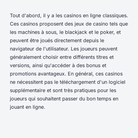
Tout d'abord, il y a les casinos en ligne classiques.
Ces casinos proposent des jeux de casino tels que
les machines à sous, le blackjack et le poker, et
peuvent être joués directement depuis le
navigateur de l'utilisateur. Les joueurs peuvent
généralement choisir entre différents titres et
versions, ainsi qu'accéder à des bonus et
promotions avantageux. En général, ces casinos
ne nécessitent pas le téléchargement d'un logiciel
supplémentaire et sont très pratiques pour les
joueurs qui souhaitent passer du bon temps en
jouant en ligne.