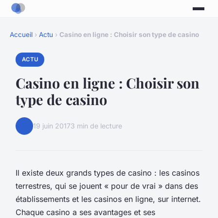
Accueil
›
Actu
›
Casino en ligne : Choisir son type de casino
ACTU
Casino en ligne : Choisir son
type de casino
19 juin 2017
3 min de lecture
Il existe deux grands types de casino : les casinos
terrestres, qui se jouent « pour de vrai » dans des
établissements et les casinos en ligne, sur internet.
Chaque casino a ses avantages et ses