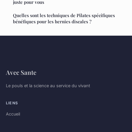
juste pour vous
Quelles sont les techniques de Pilates spécifiques
bénéfiques pour les hernies discales ?
Avec Sante
Le pouls et la science au service du vivant
LIENS
Accueil