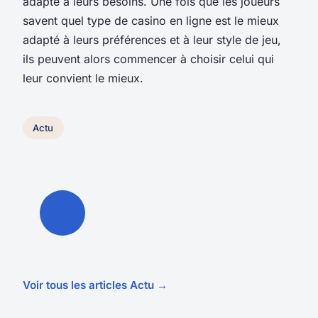
adapté à leurs besoins. Une fois que les joueurs
savent quel type de casino en ligne est le mieux
adapté à leurs préférences et à leur style de jeu,
ils peuvent alors commencer à choisir celui qui
leur convient le mieux.
Actu
Voir tous les articles Actu →